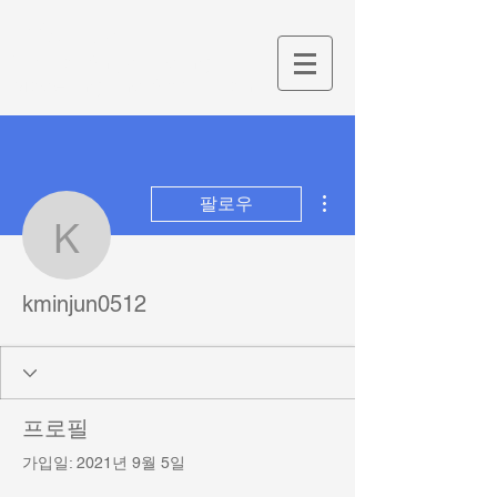
M&S Lab
Lab. for Shipbuilding
Modeling and Simulation
더보기
팔로우
kminjun0512
kminjun0512
프로필
가입일: 2021년 9월 5일