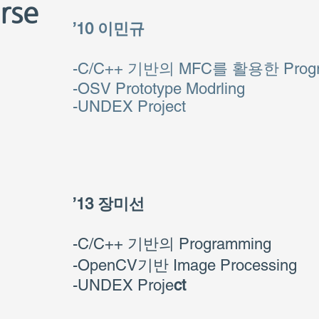
rse
’10 이민규
-C/C++ 기반의 MFC를 활용한 Progr
-OSV Prototype Modrling
​-UNDEX Project
’13 장미선
-C/C++ 기반의 Programming
-OpenCV기반 Image Processing
​-UNDEX Proje
ct