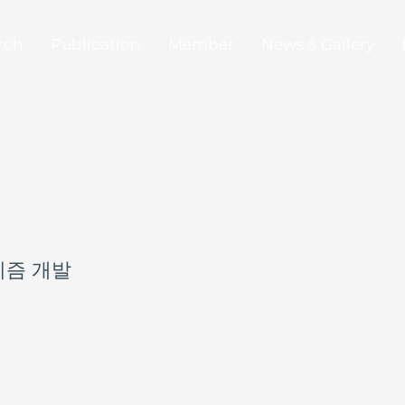
rch
Publication
Member
News & Gallery
리즘 개발